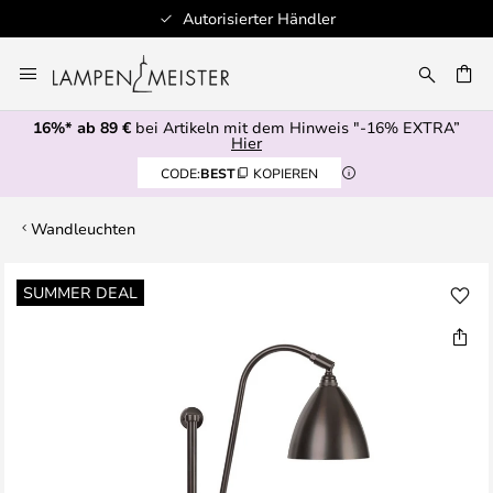
Autorisierter Händler
Zum
Inhalt
E
springen
16%* ab 89 €
bei Artikeln mit dem Hinweis "-16% EXTRA”
Hier
CODE:
BEST
KOPIEREN
Wandleuchten
Zum
SUMMER DEAL
Ende
der
Bildgalerie
springen