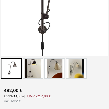
Zum
482,00 €
Anfang
UVP -217,00 €
UVP
699,00 €
der
inkl. MwSt.
Bildgalerie