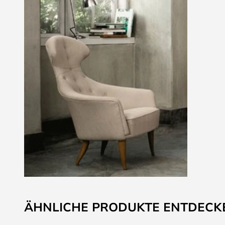
Zum
Anfang
ÄHNLICHE PRODUKTE ENTDECK
der