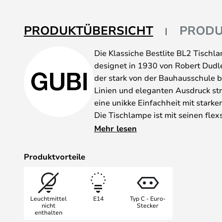
Bildgalerie
springen
PRODUKTÜBERSICHT
PRODU
Die Klassiche Bestlite BL2 Tisch
designet in 1930 von Robert Dudley
der stark von der Bauhausschule be
Linien und eleganten Ausdruck str
eine unikke Einfachheit mit starke
Die Tischlampe ist mit seinen fl
Schirm, optimal für jedes Büro, kre
Mehr lesen
Beleuchtung auf dem Nachttisch od
Die Bestlite-Lampen wurde erstmal
Produktvorteile
Ingenieur Abteilung gebraucht au
Funktionalität. Architects Journal
Beweiss in Bauhaus in Grossbrita
Leuchtmittel
E14
Typ C - Euro-
Designbewusste aufmerksam auf di
nicht
Stecker
enthalten
Nachfrage folgte bald nach, und a