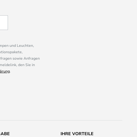
ampen und Leuchten,
ktionspakete,
mfragen sowie Anfragen
eldelink, den Sie in
ärung
.
GABE
IHRE VORTEILE