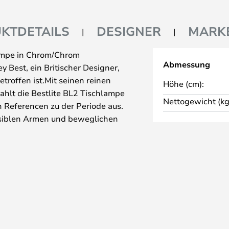
KTDETAILS
DESIGNER
MARK
lampe in Chrom/Chrom
Abmessung
 Best, ein Britischer Designer,
troffen ist.Mit seinen reinen
Höhe (cm):
ahlt die Bestlite BL2 Tischlampe
Nettogewicht (kg
n Referencen zu der Periode aus.
exsiblen Armen und beweglichen
ative Ecke oder sogar als
er in der Stube.
ich in der Royal Air Force
f Grund seiner grossen
, ernannten Bestlite zu dem ersten
nnien und das machte
e Lampe. Die öffentliche
ls Winston Churchill persönlich