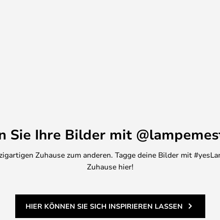
 seinen Schreibtisch wählte, war
sichert.
n seinen Industiellen Wurzeln und
rünglichen Design. Die Lampen
gen im Victoria & Albert
 London.
 ihre lange Geschichte von
entusiasten geliebt und ist am
er.
en Sie Ihre Bilder mit @lampemes
inzigartigen Zuhause zum anderen. Tagge deine Bilder mit #yesLa
Zuhause hier!
HIER KÖNNEN SIE SICH INSPIRIEREN LASSEN