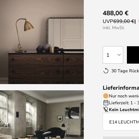
488,00 €
UVP
699,00 €
inkl. MwSt.
1
30 Tage Rüc
Lieferinform
Nur noch wenig
Lieferzeit: 1 -
Kein Leuchtmi
E14 LEUCHT