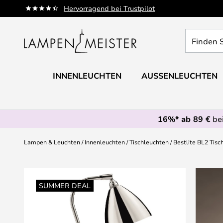
Zum
Hervorragend bei Trustpilot
Inhalt
springen
Finden
Sie
Ihre
Leuchte...
INNENLEUCHTEN
AUSSENLEUCHTEN
16%* ab 89 €
bei
Lampen & Leuchten
Innenleuchten
Tischleuchten
Bestlite BL2 Tis
Zum
Ende
SUMMER DEAL
der
Bildgalerie