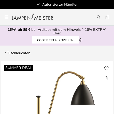
Autorisierter Händler
Zum
Inhalt
E
springen
16%* ab 89 €
bei Artikeln mit dem Hinweis "-16% EXTRA”
Hier
CODE:
BEST
KOPIEREN
Tischleuchten
Zum
SUMMER DEAL
Ende
der
Bildgalerie
springen