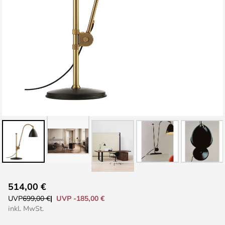
Zum
514,00 €
Anfang
UVP -185,00 €
UVP
699,00 €
der
inkl. MwSt.
Bildgalerie