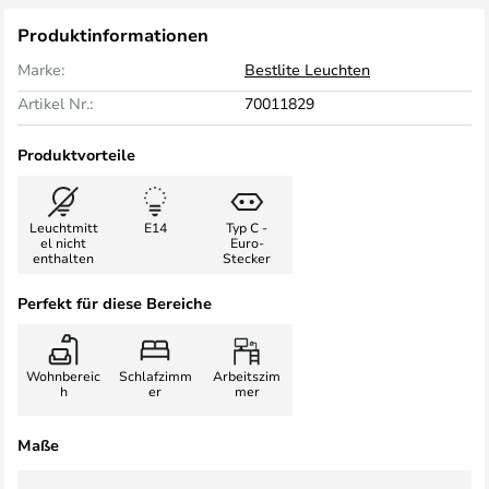
Produktinformationen
Marke:
Bestlite Leuchten
Artikel Nr.:
70011829
Produktvorteile
Leuchtmitt
E14
Typ C -
el nicht
Euro-
enthalten
Stecker
Perfekt für diese Bereiche
Wohnbereic
Schlafzimm
Arbeitszim
h
er
mer
Maße