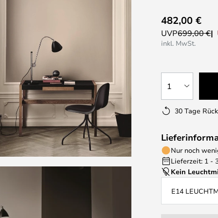
482,00 €
UVP
699,00 €
inkl. MwSt.
1
30 Tage Rüc
Lieferinform
Nur noch wenig
Lieferzeit: 1 -
Kein Leuchtmi
E14 LEUCHT