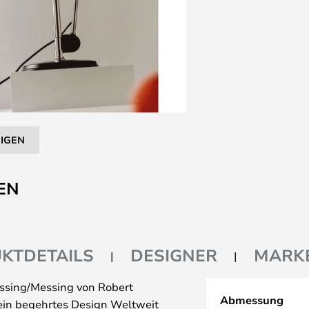
EIGEN
EN
KTDETAILS
DESIGNER
MARK
essing/Messing von Robert
Abmessung
 ein begehrtes Design Weltweit