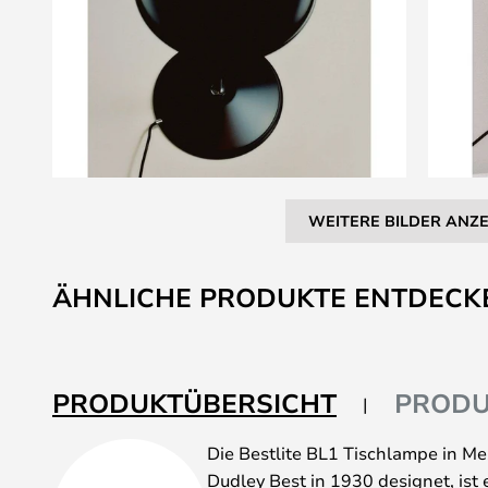
WEITERE BILDER ANZ
Zum
Anfang
ÄHNLICHE PRODUKTE ENTDECK
der
Bildgalerie
springen
PRODUKTÜBERSICHT
PRODU
Die Bestlite BL1 Tischlampe in M
Dudley Best in 1930 designet, ist