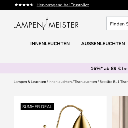
Zum
Hervorragend bei Trustpilot
Inhalt
springen
Finden
Sie
Ihre
Leuchte...
INNENLEUCHTEN
AUSSENLEUCHTEN
16%* ab 89 €
bei
Lampen & Leuchten
Innenleuchten
Tischleuchten
Bestlite BL1 Tis
Zum
Ende
SUMMER DEAL
der
Bildgalerie