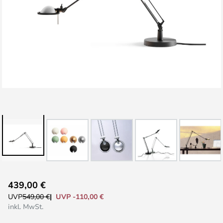
Zum
439,00 €
Anfang
UVP -110,00 €
UVP
549,00 €
der
inkl. MwSt.
Bildgalerie