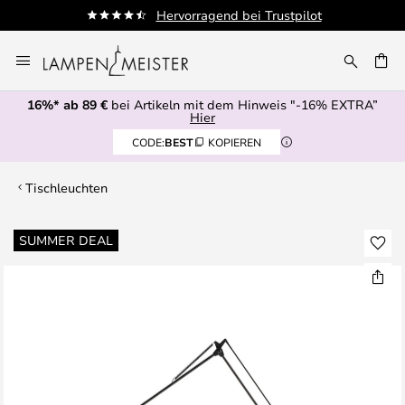
Hervorragend bei Trustpilot
Zum
Inhalt
E
springen
16%* ab 89 €
bei Artikeln mit dem Hinweis "-16% EXTRA”
Hier
CODE:
BEST
KOPIEREN
Tischleuchten
Zum
SUMMER DEAL
Ende
der
Bildgalerie
springen