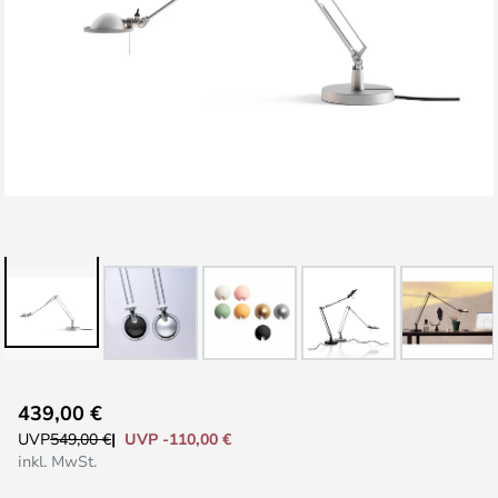
Zum
439,00 €
Anfang
UVP -110,00 €
UVP
549,00 €
der
inkl. MwSt.
Bildgalerie