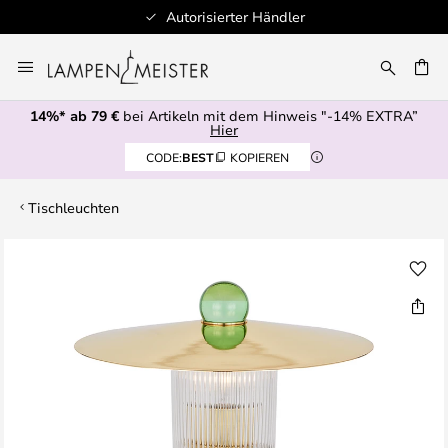
Autorisierter Händler
Zum
Inhalt
E
springen
14%* ab 79 €
bei Artikeln mit dem Hinweis "-14% EXTRA”
Hier
CODE:
BEST
KOPIEREN
Tischleuchten
Zum
Ende
der
Bildgalerie
springen