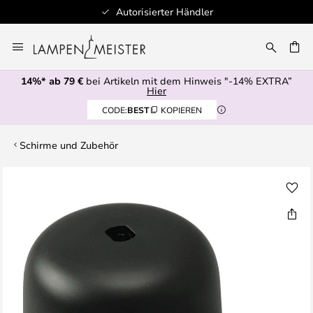
Autorisierter Händler
Zum
Inhalt
E
springen
14%* ab 79 €
bei Artikeln mit dem Hinweis "-14% EXTRA”
Hier
CODE:
BEST
KOPIEREN
Schirme und Zubehör
Zum
Ende
der
Bildgalerie
springen