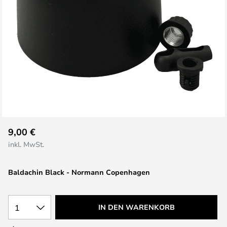
Zum
9,00 €
Anfang
inkl. MwSt.
der
Bildgalerie
Baldachin Black - Normann Copenhagen
springen
1
IN DEN WARENKORB