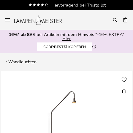
Hervorragend bei Trustpilot
Zum
Inhalt
E
springen
16%* ab 89 €
bei Artikeln mit dem Hinweis "-16% EXTRA”
Hier
CODE:
BEST
KOPIEREN
Wandleuchten
Zum
Ende
der
Bildgalerie
springen