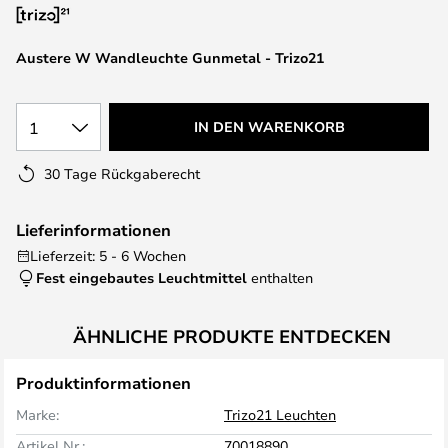
springen
Austere W Wandleuchte Gunmetal - Trizo21
1
IN DEN WARENKORB
30 Tage Rückgaberecht
Lieferinformationen
Lieferzeit: 5 - 6 Wochen
Fest eingebautes Leuchtmittel
enthalten
ÄHNLICHE PRODUKTE ENTDECKEN
Produktinformationen
Marke:
Trizo21 Leuchten
Artikel Nr.:
70018890