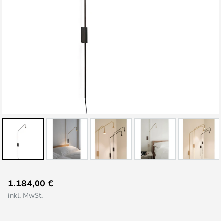
Zum
1.184,00 €
Anfang
inkl. MwSt.
der
Bildgalerie