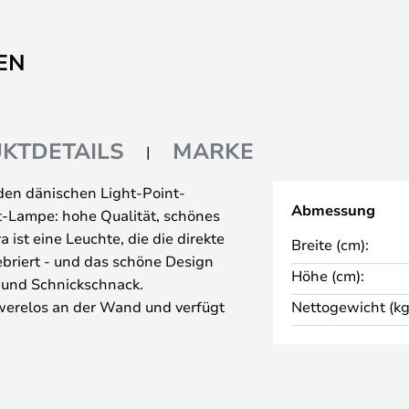
EN
KTDETAILS
MARKE
en dänischen Light-Point-
Abmessung
nt-Lampe: hohe Qualität, schönes
a ist eine Leuchte, die die direkte
Breite (cm):
briert - und das schöne Design
Höhe (cm):
n und Schnickschnack.
werelos an der Wand und verfügt
Nettogewicht (kg
lle. Die Aura-Serie umfasst
ndleuchten mit und ohne
 Pendelleuchten. Verwenden Sie
 im Schlafzimmer Ihrer Wohnung.