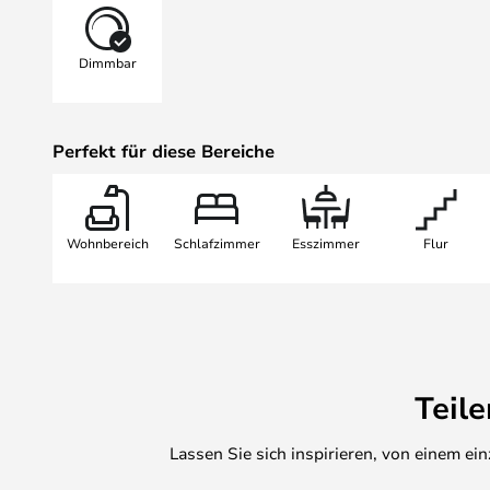
Für welche Variante Sie sich auch 
Wandbeleuchtung für viele Jahre is
Dimmbar
Bitte beachten Sie, dass diese Leu
ausgestattet ist, der es Ihnen er
3000K zu wählen, so dass Sie zw
Perfekt für diese Bereiche
naturweißer Lichtfarbe wählen kö
Wohnbereich
Schlafzimmer
Esszimmer
Flur
Teil
Lassen Sie sich inspirieren, von einem e