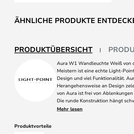
Zum
Anfang
ÄHNLICHE PRODUKTE ENTDECK
der
Bildgalerie
springen
PRODUKTÜBERSICHT
PRODU
Aura W1 Wandleuchte Weiß von d
Meistern ist eine echte Light-Poi
Design und viel Funktionalität. Aur
Herangehensweise an Design zele
von Aura ist frei von Ablenkunge
Die runde Konstruktion hängt sch
über eine eingebaute LED-Lichtque
Mehr lesen
mehrere Varianten, und neben Wa
Temperaturregelung gibt es auch
Produktvorteile
eine Aura im Flur, im Wohn- oder