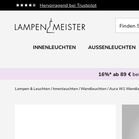
Zum
Hervorragend bei Trustpilot
Inhalt
springen
Finden
Sie
Ihre
Leuchte...
INNENLEUCHTEN
AUSSENLEUCHTEN
16%* ab 89 €
bei
Lampen & Leuchten
Innenleuchten
Wandleuchten
Aura W1 Wandleu
Zum
Ende
der
Bildgalerie