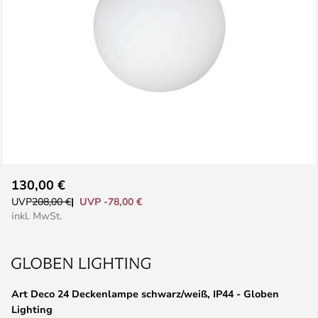
Zum
130,00 €
Anfang
UVP -78,00 €
UVP
208,00 €
der
inkl. MwSt.
Bildgalerie
springen
Art Deco 24 Deckenlampe schwarz/weiß, IP44 - Globen
Lighting