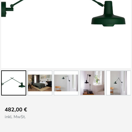
Zum
482,00 €
Anfang
inkl. MwSt.
der
Bildgalerie