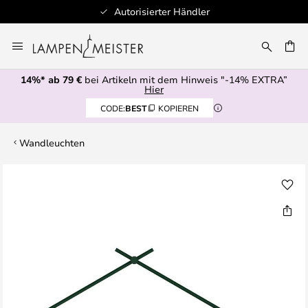
Autorisierter Händler
Zum
Inhalt
E
springen
14%* ab 79 €
bei Artikeln mit dem Hinweis "-14% EXTRA”
Hier
CODE:
BEST
KOPIEREN
Wandleuchten
Zum
Ende
der
Bildgalerie
springen