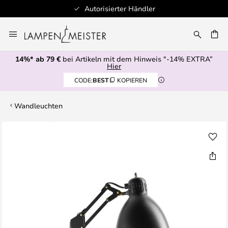
Autorisierter Händler
Zum
Inhalt
E
springen
14%* ab 79 €
bei Artikeln mit dem Hinweis "-14% EXTRA”
Hier
CODE:
BEST
KOPIEREN
Wandleuchten
Zum
Ende
der
Bildgalerie
springen