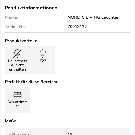
Produktinformationen
Marke:
NORDIC LIVING Leuchten
Artikel Nr.:
70013127
Produktvorteile
Leuchtmitt
E27
el nicht
enthalten
Perfekt für diese Bereiche
Schlafzimm
er
Maße
Höhe (cm):
18