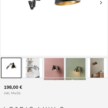
Zum
198,00 €
Anfang
inkl. MwSt.
der
Bildgalerie
springen