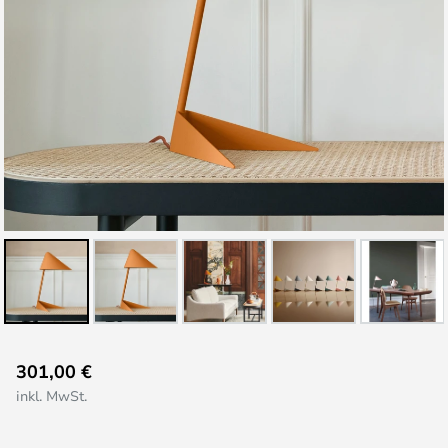
Zum
301,00 €
Anfang
inkl. MwSt.
der
Bildgalerie