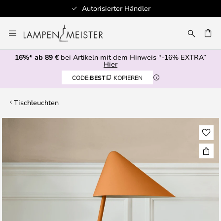
Autorisierter Händler
Zum
Inhalt
E
springen
16%* ab 89 €
bei Artikeln mit dem Hinweis "-16% EXTRA”
Hier
CODE:
BEST
KOPIEREN
Tischleuchten
Zum
Ende
der
Bildgalerie
springen