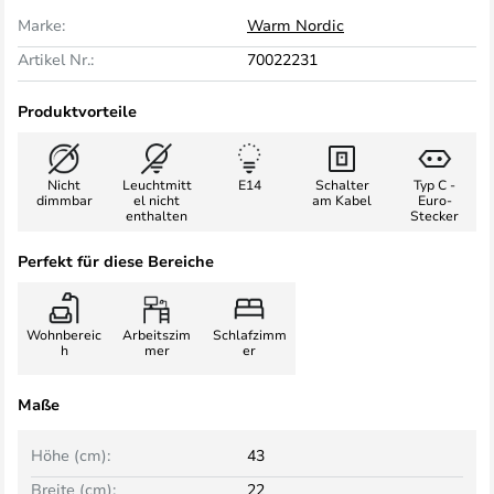
Marke:
Warm Nordic
Artikel Nr.:
70022231
Produktvorteile
Nicht
Leuchtmitt
E14
Schalter
Typ C -
dimmbar
el nicht
am Kabel
Euro-
enthalten
Stecker
Perfekt für diese Bereiche
Wohnbereic
Arbeitszim
Schlafzimm
h
mer
er
Maße
Höhe (cm):
43
Breite (cm):
22