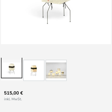
Zum
515,00 €
Anfang
inkl. MwSt.
der
Bildgalerie