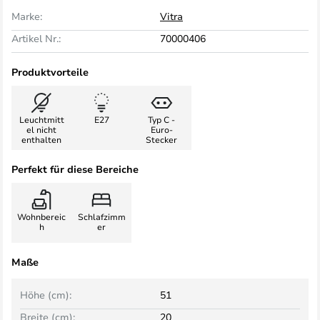
Marke:
Vitra
Artikel Nr.:
70000406
Produktvorteile
Leuchtmitt
E27
Typ C -
el nicht
Euro-
enthalten
Stecker
Perfekt für diese Bereiche
Wohnbereic
Schlafzimm
h
er
Maße
Höhe (cm):
51
Breite (cm):
20