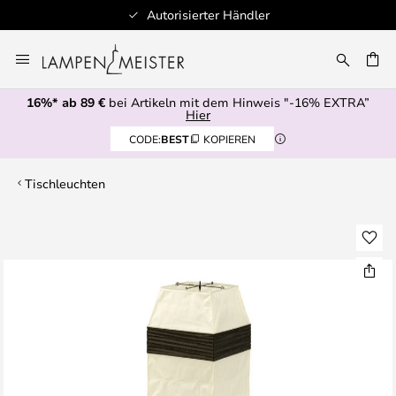
Autorisierter Händler
Zum
Inhalt
E
springen
16%* ab 89 €
bei Artikeln mit dem Hinweis "-16% EXTRA”
Hier
CODE:
BEST
KOPIEREN
Tischleuchten
Zum
Ende
der
Bildgalerie
springen