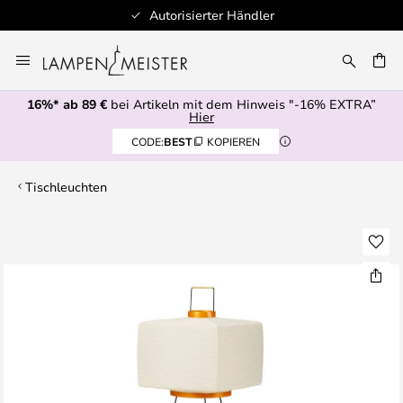
Autorisierter Händler
Zum
Inhalt
E
springen
16%* ab 89 €
bei Artikeln mit dem Hinweis "-16% EXTRA”
Hier
CODE:
BEST
KOPIEREN
Tischleuchten
Zum
Ende
der
Bildgalerie
springen