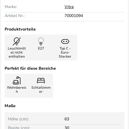
Marke:
Vitra
Artikel Nr.:
70001094
Produktvorteile
Leuchtmitt
E27
Typ C -
el nicht
Euro-
enthalten
Stecker
Perfekt für diese Bereiche
Wohnbereic
Schlafzimm
h
er
Maße
Höhe (cm):
63
Breite (cm):
30