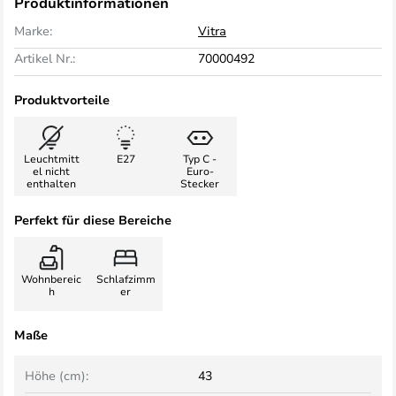
Produktinformationen
Marke:
Vitra
Artikel Nr.:
70000492
Produktvorteile
Leuchtmitt
E27
Typ C -
el nicht
Euro-
enthalten
Stecker
Perfekt für diese Bereiche
Wohnbereic
Schlafzimm
h
er
Maße
Höhe (cm):
43