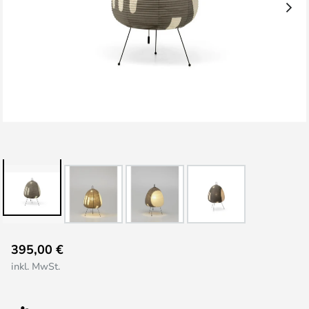
Zum
395,00 €
Anfang
inkl. MwSt.
der
Bildgalerie
springen