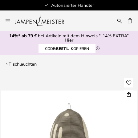
Autorisierter Händler
Zum
Inhalt
E
springen
14%* ab 79 €
bei Artikeln mit dem Hinweis "-14% EXTRA”
Hier
CODE:
BEST
KOPIEREN
Tischleuchten
Zum
Ende
der
Bildgalerie
springen