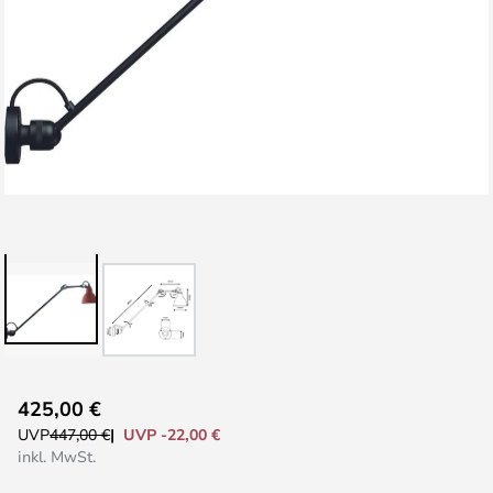
Zum
425,00 €
Anfang
UVP -22,00 €
UVP
447,00 €
der
inkl. MwSt.
Bildgalerie