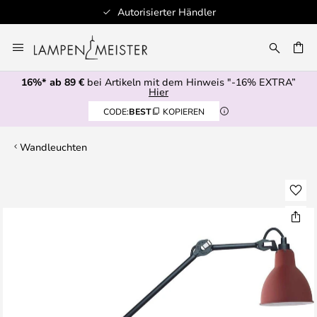
Autorisierter Händler
Zum
Inhalt
E
springen
16%* ab 89 €
bei Artikeln mit dem Hinweis "-16% EXTRA”
Hier
CODE:
BEST
KOPIEREN
Wandleuchten
Zum
Ende
der
Bildgalerie
springen