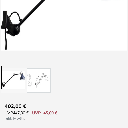
Zum
402,00 €
Anfang
UVP -45,00 €
UVP
447,00 €
der
inkl. MwSt.
Bildgalerie