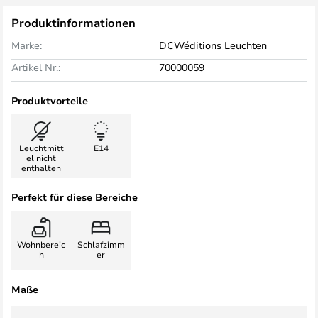
Produktinformationen
Marke:
DCWéditions Leuchten
Artikel Nr.:
70000059
Produktvorteile
Leuchtmitt
E14
el nicht
enthalten
Perfekt für diese Bereiche
Wohnbereic
Schlafzimm
h
er
Maße