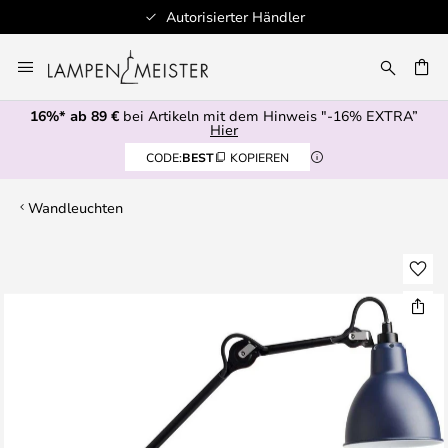
Autorisierter Händler
Zum
Inhalt
E
springen
16%* ab 89 €
bei Artikeln mit dem Hinweis "-16% EXTRA”
Hier
CODE:
BEST
KOPIEREN
Wandleuchten
Zum
Ende
der
Bildgalerie
springen