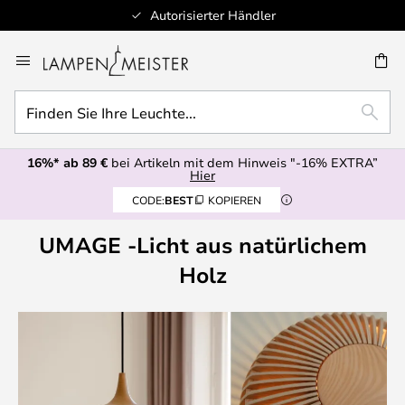
Autorisierter Händler
Zum
Inhalt
E
springen
Finden
SUCH
Sie
Ihre
16%* ab 89 €
bei Artikeln mit dem Hinweis "-16% EXTRA”
Leuchte...
Hier
CODE:
BEST
KOPIEREN
UMAGE -Licht aus natürlichem
Holz