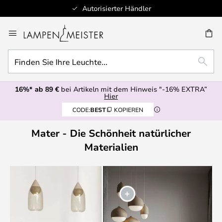
Autorisierter Händler
Zum
Inhalt
E
springen
Finden
SUCH
Sie
Ihre
16%* ab 89 €
bei Artikeln mit dem Hinweis "-16% EXTRA”
Leuchte...
Hier
CODE:
BEST
KOPIEREN
Mater - Die Schönheit natürlicher
Materialien