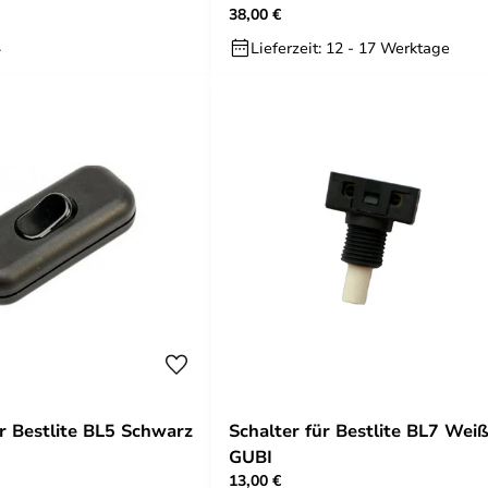
38,00 €
GUBI
.
Lieferzeit: 12 - 17 Werktage
ür Bestlite BL5 Schwarz
Schalter für Bestlite BL7 Weiß
GUBI
13,00 €