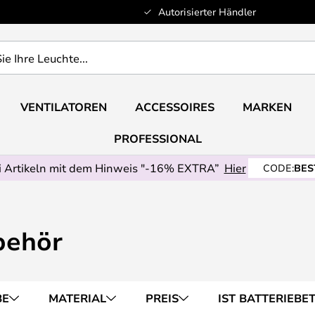
Autorisierter Händler
VENTILATOREN
ACCESSOIRES
MARKEN
PROFESSIONAL
 Artikeln mit dem Hinweis "-16% EXTRA”
Hier
CODE:
BES
behör
BE
MATERIAL
PREIS
IST BATTERIEBE