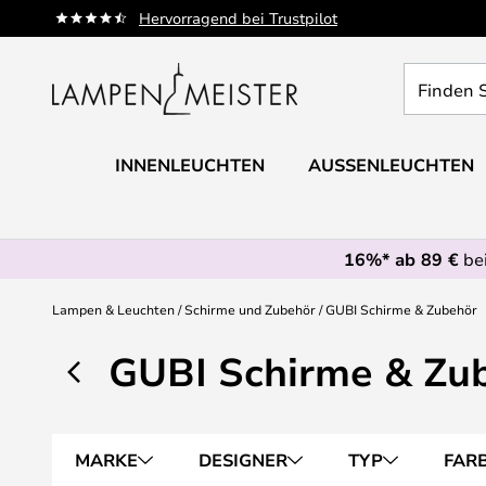
Zum
Hervorragend bei Trustpilot
Inhalt
springen
Finden
Sie
Ihre
Leuchte...
INNENLEUCHTEN
AUSSENLEUCHTEN
16%* ab 89 €
bei
Lampen & Leuchten
Schirme und Zubehör
GUBI Schirme & Zubehör
GUBI Schirme & Zu
MARKE
DESIGNER
TYP
FAR