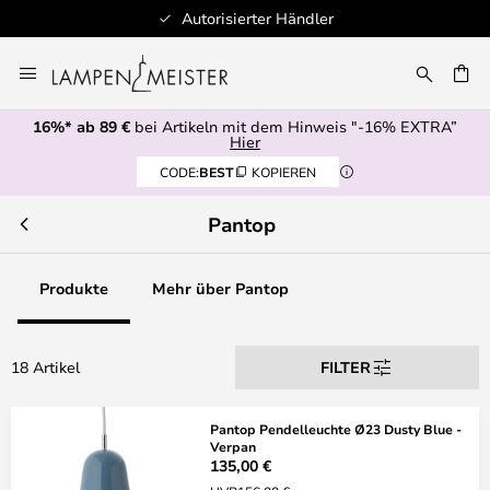
Autorisierter Händler
Zum
Inhalt
E
springen
16%* ab 89 €
bei Artikeln mit dem Hinweis "-16% EXTRA”
Hier
CODE:
BEST
KOPIEREN
Pantop
Produkte
Mehr über Pantop
18 Artikel
FILTER
Pantop Pendelleuchte Ø23 Dusty Blue -
Verpan
135,00 €