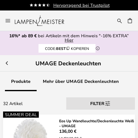
Hervorragend bei Trustpilot
Zum
Inhalt
E
springen
16%* ab 89 €
bei Artikeln mit dem Hinweis "-16% EXTRA”
Hier
CODE:
BEST
KOPIEREN
UMAGE Deckenleuchten
Produkte
Mehr über UMAGE Deckenleuchten
32 Artikel
FILTER
SUMMER DEAL
Eos Up Wandleuchte/Deckenleuchte Weiß
- UMAGE
136,00 €