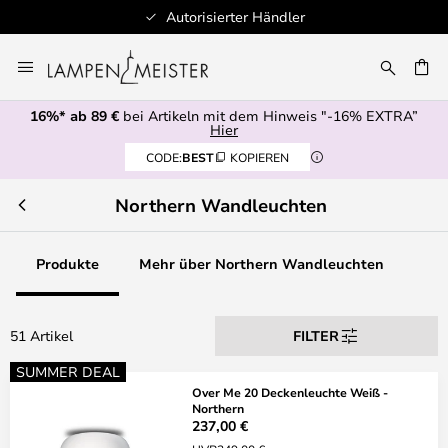
Autorisierter Händler
Zum
Inhalt
E
springen
16%* ab 89 €
bei Artikeln mit dem Hinweis "-16% EXTRA”
Hier
CODE:
BEST
KOPIEREN
Northern Wandleuchten
Produkte
Mehr über Northern Wandleuchten
51 Artikel
FILTER
SUMMER DEAL
Over Me 20 Deckenleuchte Weiß -
Northern
237,00 €