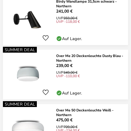
Birdy Wandlampe 31,5cm schwarz -
Northern
241,00 €
UVP
359,00 €
UVP -118,00 €
Auf Lager.
SUMMER DEAL
Over Me 20 Deckenleuchte Dusty Blau -
Northern
239,00 €
UVP
349,00 €
UVP -110,00 €
Auf Lager.
SUMMER DEAL
Over Me 50 Deckenleuchte Weiß -
Northern
475,00 €
UVP
709,00 €
UVP -234,00 €