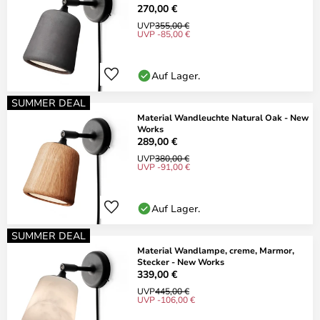
270,00 €
UVP
355,00 €
UVP -85,00 €
Auf Lager.
SUMMER DEAL
Material Wandleuchte Natural Oak - New
Works
289,00 €
UVP
380,00 €
UVP -91,00 €
Auf Lager.
SUMMER DEAL
Material Wandlampe, creme, Marmor,
Stecker - New Works
339,00 €
UVP
445,00 €
UVP -106,00 €