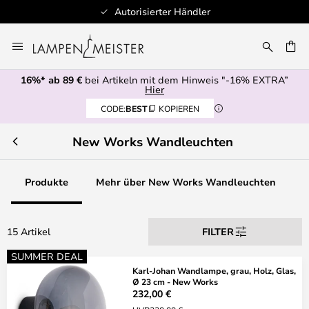
Autorisierter Händler
Zum
Inhalt
E
springen
16%* ab 89 €
bei Artikeln mit dem Hinweis "-16% EXTRA”
Hier
CODE:
BEST
KOPIEREN
New Works Wandleuchten
Produkte
Mehr über New Works Wandleuchten
15 Artikel
FILTER
SUMMER DEAL
Karl-Johan Wandlampe, grau, Holz, Glas,
Ø 23 cm - New Works
232,00 €