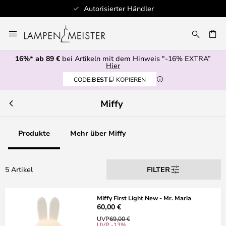
Autorisierter Händler
Zum
Inhalt
E
springen
16%* ab 89 €
bei Artikeln mit dem Hinweis "-16% EXTRA”
Hier
CODE:
BEST
KOPIEREN
Miffy
Produkte
Mehr über Miffy
5 Artikel
FILTER
Miffy First Light New - Mr. Maria
60,00 €
UVP
69,00 €
UVP -13%