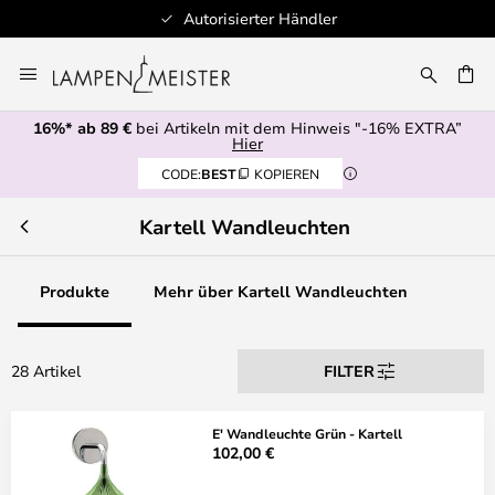
Schnelle Lieferung
Zum
Inhalt
E
springen
16%* ab 89 €
bei Artikeln mit dem Hinweis "-16% EXTRA”
Hier
CODE:
BEST
KOPIEREN
Kartell Wandleuchten
Produkte
Mehr über Kartell Wandleuchten
28 Artikel
FILTER
E' Wandleuchte Grün - Kartell
102,00 €