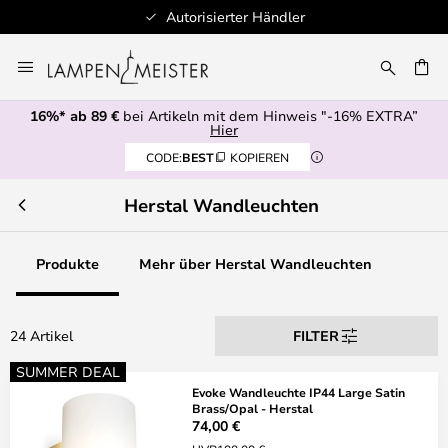
Autorisierter Händler
Zum
Inhalt
E
springen
16%* ab 89 €
bei Artikeln mit dem Hinweis "-16% EXTRA”
Hier
CODE:
BEST
KOPIEREN
Herstal Wandleuchten
Produkte
Mehr über Herstal Wandleuchten
24 Artikel
FILTER
SUMMER DEAL
Evoke Wandleuchte IP44 Large Satin
Brass/Opal - Herstal
74,00 €