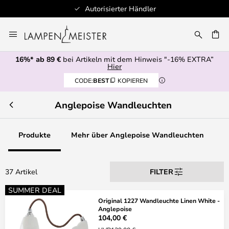
Autorisierter Händler
Zum
Inhalt
E
springen
16%* ab 89 €
bei Artikeln mit dem Hinweis "-16% EXTRA”
Hier
CODE:
BEST
KOPIEREN
Anglepoise Wandleuchten
Produkte
Mehr über Anglepoise Wandleuchten
37 Artikel
FILTER
SUMMER DEAL
Original 1227 Wandleuchte Linen White -
Anglepoise
104,00 €