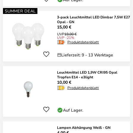
SUMMER DEAL
3-pack Leuchtmittel LED Dimbar 7,5W E27
Opal - GN
15,00 €
UVP
19,00 €
UVP -21%
Produktdatenblatt
Lieferzeit: 9 - 13 Werktage
Leuchtmittel LED 1,9W CRI95 Opal
Tropfen E14 - e3light
10,00 €
Produktdatenblatt
Auf Lager.
Lampen Abhängung Weiß - GN
4,00 €