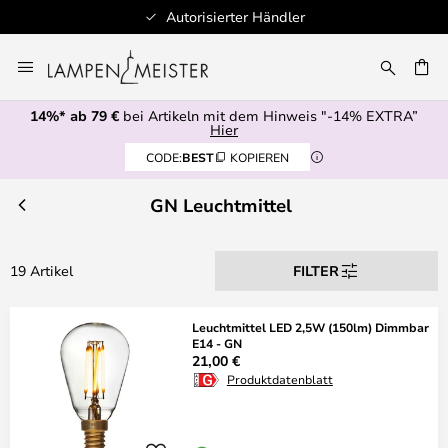
Autorisierter Händler
Zum
Inhalt
E
springen
14%* ab 79 €
bei Artikeln mit dem Hinweis "-14% EXTRA”
Hier
CODE:
BEST
KOPIEREN
GN Leuchtmittel
19 Artikel
FILTER
Leuchtmittel LED 2,5W (150lm) Dimmbar
E14 - GN
21,00 €
Produktdatenblatt